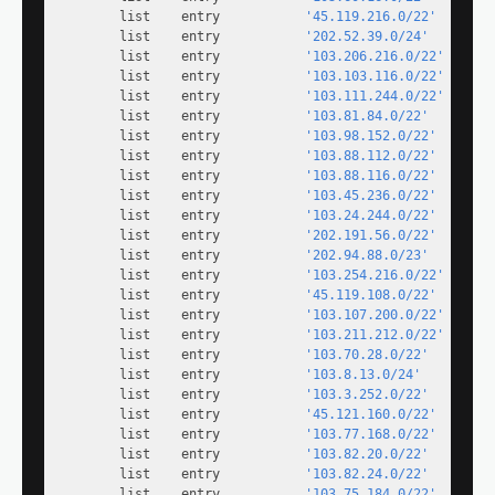
        list    entry           
'45.119.216.0/22'
        list    entry           
'202.52.39.0/24'
        list    entry           
'103.206.216.0/22'
        list    entry           
'103.103.116.0/22'
        list    entry           
'103.111.244.0/22'
        list    entry           
'103.81.84.0/22'
        list    entry           
'103.98.152.0/22'
        list    entry           
'103.88.112.0/22'
        list    entry           
'103.88.116.0/22'
        list    entry           
'103.45.236.0/22'
        list    entry           
'103.24.244.0/22'
        list    entry           
'202.191.56.0/22'
        list    entry           
'202.94.88.0/23'
        list    entry           
'103.254.216.0/22'
        list    entry           
'45.119.108.0/22'
        list    entry           
'103.107.200.0/22'
        list    entry           
'103.211.212.0/22'
        list    entry           
'103.70.28.0/22'
        list    entry           
'103.8.13.0/24'
        list    entry           
'103.3.252.0/22'
        list    entry           
'45.121.160.0/22'
        list    entry           
'103.77.168.0/22'
        list    entry           
'103.82.20.0/22'
        list    entry           
'103.82.24.0/22'
        list    entry           
'103.75.184.0/22'