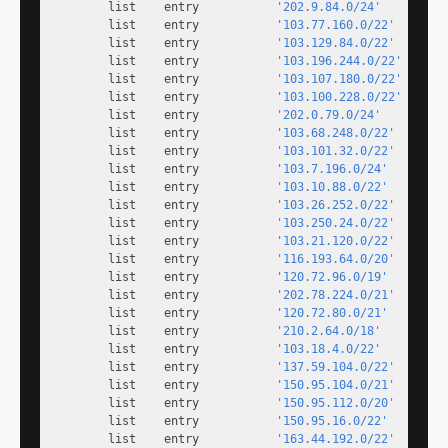
        list    entry           
'202.9.84.0/24'
        list    entry           
'103.77.160.0/22'
        list    entry           
'103.129.84.0/22'
        list    entry           
'103.196.244.0/22'
        list    entry           
'103.107.180.0/22'
        list    entry           
'103.100.228.0/22'
        list    entry           
'202.0.79.0/24'
        list    entry           
'103.68.248.0/22'
        list    entry           
'103.101.32.0/22'
        list    entry           
'103.7.196.0/24'
        list    entry           
'103.10.88.0/22'
        list    entry           
'103.26.252.0/22'
        list    entry           
'103.250.24.0/22'
        list    entry           
'103.21.120.0/22'
        list    entry           
'116.193.64.0/20'
        list    entry           
'120.72.96.0/19'
        list    entry           
'202.78.224.0/21'
        list    entry           
'120.72.80.0/21'
        list    entry           
'210.2.64.0/18'
        list    entry           
'103.18.4.0/22'
        list    entry           
'137.59.104.0/22'
        list    entry           
'150.95.104.0/21'
        list    entry           
'150.95.112.0/20'
        list    entry           
'150.95.16.0/22'
        list    entry           
'163.44.192.0/22'