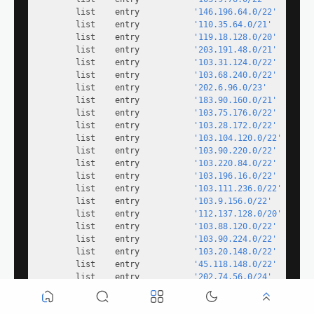
        list    entry           
'146.196.64.0/22'
        list    entry           
'110.35.64.0/21'
        list    entry           
'119.18.128.0/20'
        list    entry           
'203.191.48.0/21'
        list    entry           
'103.31.124.0/22'
        list    entry           
'103.68.240.0/22'
        list    entry           
'202.6.96.0/23'
        list    entry           
'183.90.160.0/21'
        list    entry           
'103.75.176.0/22'
        list    entry           
'103.28.172.0/22'
        list    entry           
'103.104.120.0/22'
        list    entry           
'103.90.220.0/22'
        list    entry           
'103.220.84.0/22'
        list    entry           
'103.196.16.0/22'
        list    entry           
'103.111.236.0/22'
        list    entry           
'103.9.156.0/22'
        list    entry           
'112.137.128.0/20'
        list    entry           
'103.88.120.0/22'
        list    entry           
'103.90.224.0/22'
        list    entry           
'103.20.148.0/22'
        list    entry           
'45.118.148.0/22'
        list    entry           
'202.74.56.0/24'
        list    entry           
'103.110.84.0/22'
        list    entry           
'103.254.40.0/22'