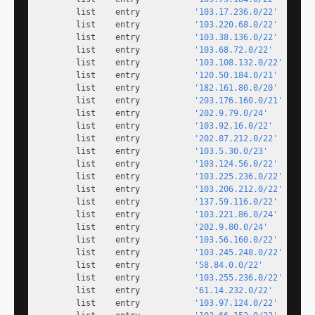
        list    entry           
'103.17.236.0/22'
        list    entry           
'103.220.68.0/22'
        list    entry           
'103.38.136.0/22'
        list    entry           
'103.68.72.0/22'
        list    entry           
'103.108.132.0/22'
        list    entry           
'120.50.184.0/21'
        list    entry           
'182.161.80.0/20'
        list    entry           
'203.176.160.0/21'
        list    entry           
'202.9.79.0/24'
        list    entry           
'103.92.16.0/22'
        list    entry           
'202.87.212.0/22'
        list    entry           
'103.5.30.0/23'
        list    entry           
'103.124.56.0/22'
        list    entry           
'103.225.236.0/22'
        list    entry           
'103.206.212.0/22'
        list    entry           
'137.59.116.0/22'
        list    entry           
'103.221.86.0/24'
        list    entry           
'202.9.80.0/24'
        list    entry           
'103.56.160.0/22'
        list    entry           
'103.245.248.0/22'
        list    entry           
'58.84.0.0/22'
        list    entry           
'103.255.236.0/22'
        list    entry           
'61.14.232.0/22'
        list    entry           
'103.97.124.0/22'