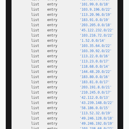
        list    entry           
'101.99.0.0/18'
        list    entry           
'103.9.196.0/22'
        list    entry           
'113.20.96.0/19'
        list    entry           
'183.91.0.0/19'
        list    entry           
'203.205.0.0/18'
        list    entry           
'45.122.232.0/22'
        list    entry           
'103.216.72.0/22'
        list    entry           
'1.52.0.0/14'
        list    entry           
'103.35.64.0/22'
        list    entry           
'103.39.92.0/22'
        list    entry           
'113.22.0.0/16'
        list    entry           
'113.23.0.0/17'
        list    entry           
'118.68.0.0/14'
        list    entry           
'144.48.20.0/22'
        list    entry           
'183.80.0.0/16'
        list    entry           
'183.81.0.0/17'
        list    entry           
'203.191.8.0/21'
        list    entry           
'210.245.0.0/17'
        list    entry           
'42.112.0.0/13'
        list    entry           
'43.239.148.0/22'
        list    entry           
'58.186.0.0/15'
        list    entry           
'113.52.32.0/19'
        list    entry           
'49.246.128.0/18'
        list    entry           
'49.246.192.0/19'
        list    entry           
'103.238.68.0/22'