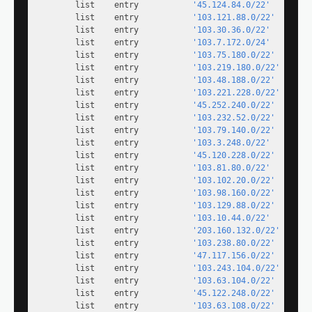
        list    entry           
'45.124.84.0/22'
        list    entry           
'103.121.88.0/22'
        list    entry           
'103.30.36.0/22'
        list    entry           
'103.7.172.0/24'
        list    entry           
'103.75.180.0/22'
        list    entry           
'103.219.180.0/22'
        list    entry           
'103.48.188.0/22'
        list    entry           
'103.221.228.0/22'
        list    entry           
'45.252.240.0/22'
        list    entry           
'103.232.52.0/22'
        list    entry           
'103.79.140.0/22'
        list    entry           
'103.3.248.0/22'
        list    entry           
'45.120.228.0/22'
        list    entry           
'103.81.80.0/22'
        list    entry           
'103.102.20.0/22'
        list    entry           
'103.98.160.0/22'
        list    entry           
'103.129.88.0/22'
        list    entry           
'103.10.44.0/22'
        list    entry           
'203.160.132.0/22'
        list    entry           
'103.238.80.0/22'
        list    entry           
'47.117.156.0/22'
        list    entry           
'103.243.104.0/22'
        list    entry           
'103.63.104.0/22'
        list    entry           
'45.122.248.0/22'
        list    entry           
'103.63.108.0/22'