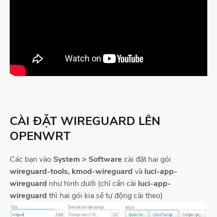
CÀI ĐẶT WIREGUARD LÊN
OPENWRT
Các bạn vào
System > Software
cài đặt hai gói
wireguard-tools, kmod-wireguard
và
luci-app-
wireguard
như hình dưới (chỉ cần cài
luci-app-
wireguard
thì hai gói kia sẽ tự động cài theo)