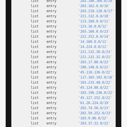
        list    entry           
'203.190.160.0/20'
        list    entry           
'203.162.0.0/16'
        list    entry           
'203.210.128.0/17'
        list    entry           
'221.132.0.0/18'
        list    entry           
'113.160.0.0/11'
        list    entry           
'123.16.0.0/12'
        list    entry           
'203.160.0.0/23'
        list    entry           
'222.252.0.0/14'
        list    entry           
'14.160.0.0/11'
        list    entry           
'14.224.0.0/11'
        list    entry           
'221.132.30.0/23'
        list    entry           
'221.132.32.0/21'
        list    entry           
'103.17.88.0/22'
        list    entry           
'180.148.0.0/21'
        list    entry           
'45.118.136.0/22'
        list    entry           
'117.103.192.0/18'
        list    entry           
'103.233.48.0/22'
        list    entry           
'45.124.88.0/22'
        list    entry           
'103.196.236.0/22'
        list    entry           
'45.127.252.0/22'
        list    entry           
'61.28.224.0/19'
        list    entry           
'202.74.58.0/23'
        list    entry           
'202.59.252.0/23'
        list    entry           
'103.9.80.0/22'
        list    entry           
'103.37.32.0/22'