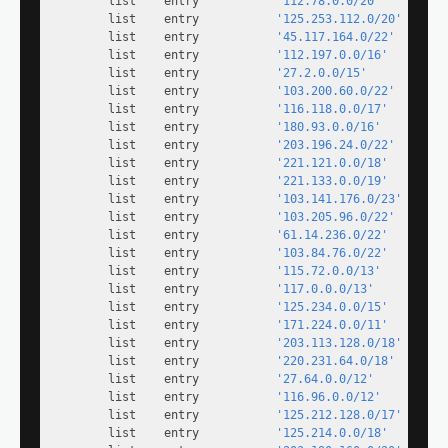
        list    entry           
'112.78.0.0/20'
        list    entry           
'125.253.112.0/20'
        list    entry           
'45.117.164.0/22'
        list    entry           
'112.197.0.0/16'
        list    entry           
'27.2.0.0/15'
        list    entry           
'103.200.60.0/22'
        list    entry           
'116.118.0.0/17'
        list    entry           
'180.93.0.0/16'
        list    entry           
'203.196.24.0/22'
        list    entry           
'221.121.0.0/18'
        list    entry           
'221.133.0.0/19'
        list    entry           
'103.141.176.0/23'
        list    entry           
'103.205.96.0/22'
        list    entry           
'61.14.236.0/22'
        list    entry           
'103.84.76.0/22'
        list    entry           
'115.72.0.0/13'
        list    entry           
'117.0.0.0/13'
        list    entry           
'125.234.0.0/15'
        list    entry           
'171.224.0.0/11'
        list    entry           
'203.113.128.0/18'
        list    entry           
'220.231.64.0/18'
        list    entry           
'27.64.0.0/12'
        list    entry           
'116.96.0.0/12'
        list    entry           
'125.212.128.0/17'
        list    entry           
'125.214.0.0/18'