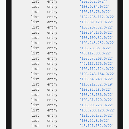
        list    entry           
'202.6.2.0/24'
        list    entry           
'103.9.84.0/22'
        list    entry           
'103.13.76.0/22'
        list    entry           
'182.236.112.0/22'
        list    entry           
'103.89.120.0/22'
        list    entry           
'103.207.32.0/22'
        list    entry           
'103.94.176.0/22'
        list    entry           
'103.109.32.0/22'
        list    entry           
'103.245.252.0/22'
        list    entry           
'103.28.36.0/22'
        list    entry           
'45.117.80.0/22'
        list    entry           
'103.57.208.0/22'
        list    entry           
'45.117.176.0/22'
        list    entry           
'103.112.124.0/22'
        list    entry           
'103.248.164.0/22'
        list    entry           
'103.54.248.0/22'
        list    entry           
'116.212.32.0/19'
        list    entry           
'103.82.28.0/22'
        list    entry           
'103.28.136.0/22'
        list    entry           
'103.31.120.0/22'
        list    entry           
'103.90.228.0/22'
        list    entry           
'103.200.120.0/22'
        list    entry           
'121.50.172.0/22'
        list    entry           
'103.62.8.0/22'
        list    entry           
'45.121.152.0/22'