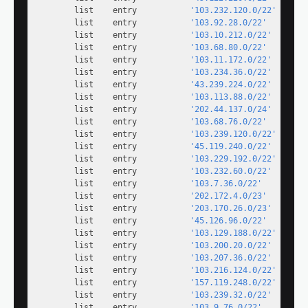
        list    entry           
'103.232.120.0/22'
        list    entry           
'103.92.28.0/22'
        list    entry           
'103.10.212.0/22'
        list    entry           
'103.68.80.0/22'
        list    entry           
'103.11.172.0/22'
        list    entry           
'103.234.36.0/22'
        list    entry           
'43.239.224.0/22'
        list    entry           
'103.113.88.0/22'
        list    entry           
'202.44.137.0/24'
        list    entry           
'103.68.76.0/22'
        list    entry           
'103.239.120.0/22'
        list    entry           
'45.119.240.0/22'
        list    entry           
'103.229.192.0/22'
        list    entry           
'103.232.60.0/22'
        list    entry           
'103.7.36.0/22'
        list    entry           
'202.172.4.0/23'
        list    entry           
'203.170.26.0/23'
        list    entry           
'45.126.96.0/22'
        list    entry           
'103.129.188.0/22'
        list    entry           
'103.200.20.0/22'
        list    entry           
'103.207.36.0/22'
        list    entry           
'103.216.124.0/22'
        list    entry           
'157.119.248.0/22'
        list    entry           
'103.239.32.0/22'
        list    entry           
'103.9.76.0/22'