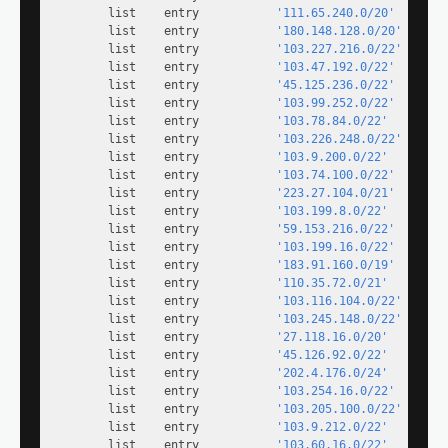
        list    entry           
'111.65.240.0/20'
        list    entry           
'180.148.128.0/20'
        list    entry           
'103.227.216.0/22'
        list    entry           
'103.47.192.0/22'
        list    entry           
'45.125.236.0/22'
        list    entry           
'103.99.252.0/22'
        list    entry           
'103.78.84.0/22'
        list    entry           
'103.226.248.0/22'
        list    entry           
'103.9.200.0/22'
        list    entry           
'103.74.100.0/22'
        list    entry           
'223.27.104.0/21'
        list    entry           
'103.199.8.0/22'
        list    entry           
'59.153.216.0/22'
        list    entry           
'103.199.16.0/22'
        list    entry           
'183.91.160.0/19'
        list    entry           
'110.35.72.0/21'
        list    entry           
'103.116.104.0/22'
        list    entry           
'103.245.148.0/22'
        list    entry           
'27.118.16.0/20'
        list    entry           
'45.126.92.0/22'
        list    entry           
'202.4.176.0/24'
        list    entry           
'103.254.16.0/22'
        list    entry           
'103.205.100.0/22'
        list    entry           
'103.9.212.0/22'
        list    entry           
'103.60.16.0/22'