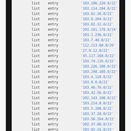
        list    entry           
'103.106.220.0/22'
        list    entry           
'103.114.104.0/22'
        list    entry           
'103.82.36.0/22'
        list    entry           
'103.9.204.0/22'
        list    entry           
'103.82.32.0/22'
        list    entry           
'203.161.178.0/24'
        list    entry           
'103.1.236.0/22'
        list    entry           
'103.7.40.0/22'
        list    entry           
'112.213.80.0/20'
        list    entry           
'27.0.12.0/22'
        list    entry           
'45.117.168.0/22'
        list    entry           
'103.74.116.0/22'
        list    entry           
'103.226.108.0/22'
        list    entry           
'103.248.160.0/22'
        list    entry           
'103.4.128.0/22'
        list    entry           
'103.9.0.0/22'
        list    entry           
'103.48.76.0/22'
        list    entry           
'103.42.56.0/22'
        list    entry           
'202.143.108.0/22'
        list    entry           
'103.214.8.0/22'
        list    entry           
'103.5.208.0/22'
        list    entry           
'103.37.28.0/22'
        list    entry           
'103.56.164.0/22'
        list    entry           
'202.37.86.0/23'
        list    entry           
'103.92.24.0/22'