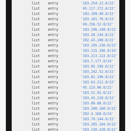
        list    entry           
'103.254.12.0/22'
        list    entry           
'45.117.172.0/22'
        list    entry           
'103.109.40.0/22'
        list    entry           
'103.101.76.0/22'
        list    entry           
'49.156.52.0/22'
        list    entry           
'103.196.248.0/22'
        list    entry           
'103.20.144.0/22'
        list    entry           
'202.43.108.0/22'
        list    entry           
'103.195.236.0/22'
        list    entry           
'103.115.166.0/24'
        list    entry           
'103.213.122.0/22'
        list    entry           
'103.7.177.0/24'
        list    entry           
'103.95.196.0/22'
        list    entry           
'103.242.52.0/22'
        list    entry           
'103.82.196.0/22'
        list    entry           
'103.63.212.0/22'
        list    entry           
'45.123.96.0/22'
        list    entry           
'103.52.92.0/22'
        list    entry           
'103.45.228.0/22'
        list    entry           
'103.89.88.0/22'
        list    entry           
'103.100.160.0/22'
        list    entry           
'202.4.168.0/24'
        list    entry           
'103.79.144.0/22'
        list    entry           
'103.205.104.0/22'
        list    entry           
'103.130.220.0/22'