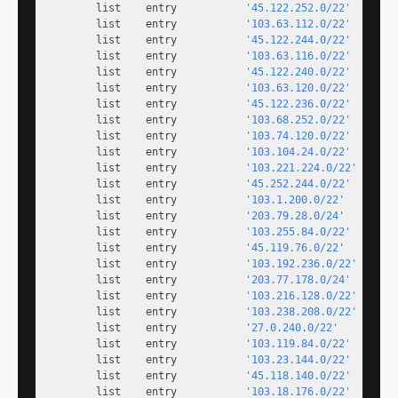
        list    entry           
'45.122.252.0/22'
        list    entry           
'103.63.112.0/22'
        list    entry           
'45.122.244.0/22'
        list    entry           
'103.63.116.0/22'
        list    entry           
'45.122.240.0/22'
        list    entry           
'103.63.120.0/22'
        list    entry           
'45.122.236.0/22'
        list    entry           
'103.68.252.0/22'
        list    entry           
'103.74.120.0/22'
        list    entry           
'103.104.24.0/22'
        list    entry           
'103.221.224.0/22'
        list    entry           
'45.252.244.0/22'
        list    entry           
'103.1.200.0/22'
        list    entry           
'203.79.28.0/24'
        list    entry           
'103.255.84.0/22'
        list    entry           
'45.119.76.0/22'
        list    entry           
'103.192.236.0/22'
        list    entry           
'203.77.178.0/24'
        list    entry           
'103.216.128.0/22'
        list    entry           
'103.238.208.0/22'
        list    entry           
'27.0.240.0/22'
        list    entry           
'103.119.84.0/22'
        list    entry           
'103.23.144.0/22'
        list    entry           
'45.118.140.0/22'
        list    entry           
'103.18.176.0/22'