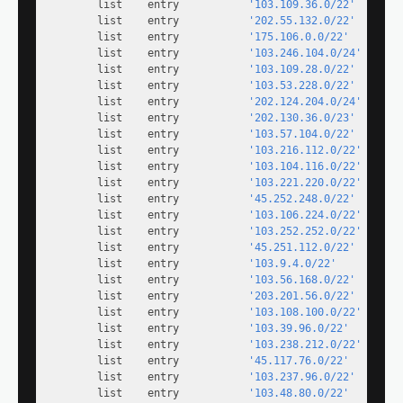
        list    entry           
'103.109.36.0/22'
        list    entry           
'202.55.132.0/22'
        list    entry           
'175.106.0.0/22'
        list    entry           
'103.246.104.0/24'
        list    entry           
'103.109.28.0/22'
        list    entry           
'103.53.228.0/22'
        list    entry           
'202.124.204.0/24'
        list    entry           
'202.130.36.0/23'
        list    entry           
'103.57.104.0/22'
        list    entry           
'103.216.112.0/22'
        list    entry           
'103.104.116.0/22'
        list    entry           
'103.221.220.0/22'
        list    entry           
'45.252.248.0/22'
        list    entry           
'103.106.224.0/22'
        list    entry           
'103.252.252.0/22'
        list    entry           
'45.251.112.0/22'
        list    entry           
'103.9.4.0/22'
        list    entry           
'103.56.168.0/22'
        list    entry           
'203.201.56.0/22'
        list    entry           
'103.108.100.0/22'
        list    entry           
'103.39.96.0/22'
        list    entry           
'103.238.212.0/22'
        list    entry           
'45.117.76.0/22'
        list    entry           
'103.237.96.0/22'
        list    entry           
'103.48.80.0/22'