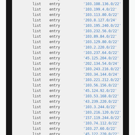
        list    entry           
'103.108.136.0/22'
        list    entry           
'103.199.4.0/22'
        list    entry           
'103.113.80.0/22'
        list    entry           
'203.8.127.0/24'
        list    entry           
'103.195.240.0/22'
        list    entry           
'103.232.56.0/22'
        list    entry           
'103.89.84.0/22'
        list    entry           
'103.129.80.0/22'
        list    entry           
'103.2.220.0/22'
        list    entry           
'103.237.64.0/22'
        list    entry           
'45.125.204.0/22'
        list    entry           
'202.134.54.0/24'
        list    entry           
'103.243.216.0/22'
        list    entry           
'203.34.144.0/24'
        list    entry           
'103.221.212.0/22'
        list    entry           
'103.56.156.0/22'
        list    entry           
'45.124.92.0/22'
        list    entry           
'103.53.168.0/22'
        list    entry           
'43.239.220.0/22'
        list    entry           
'103.3.244.0/22'
        list    entry           
'103.216.120.0/22'
        list    entry           
'157.119.244.0/22'
        list    entry           
'103.74.112.0/22'
        list    entry           
'103.27.60.0/22'
        list    entry           
'45.122.220.0/22'