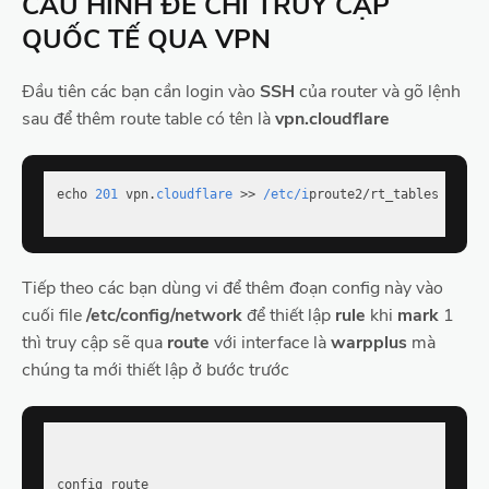
CẤU HÌNH ĐỂ CHỈ TRUY CẬP
QUỐC TẾ QUA VPN
Đầu tiên các bạn cần login vào
SSH
của router và gõ lệnh
sau để thêm route table có tên là
vpn.cloudflare
echo 
201
 vpn.
cloudflare
 >> 
/etc/i
proute2/rt_tables

Tiếp theo các bạn dùng vi để thêm đoạn config này vào
cuối file
/etc/config/network
để thiết lập
rule
khi
mark
1
thì truy cập sẽ qua
route
với interface là
warpplus
mà
chúng ta mới thiết lập ở bước trước
config route
