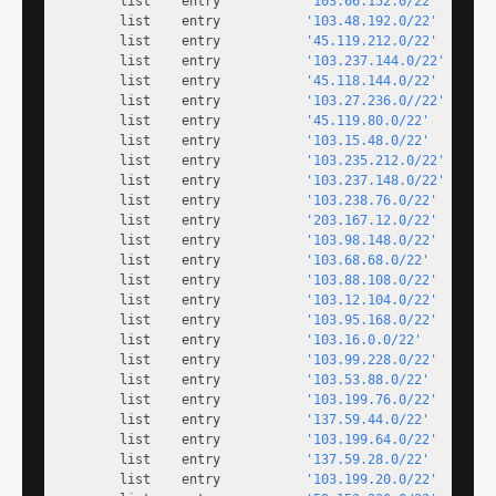
        list    entry           
'103.66.152.0/22'
        list    entry           
'103.48.192.0/22'
        list    entry           
'45.119.212.0/22'
        list    entry           
'103.237.144.0/22'
        list    entry           
'45.118.144.0/22'
        list    entry           
'103.27.236.0//22'
        list    entry           
'45.119.80.0/22'
        list    entry           
'103.15.48.0/22'
        list    entry           
'103.235.212.0/22'
        list    entry           
'103.237.148.0/22'
        list    entry           
'103.238.76.0/22'
        list    entry           
'203.167.12.0/22'
        list    entry           
'103.98.148.0/22'
        list    entry           
'103.68.68.0/22'
        list    entry           
'103.88.108.0/22'
        list    entry           
'103.12.104.0/22'
        list    entry           
'103.95.168.0/22'
        list    entry           
'103.16.0.0/22'
        list    entry           
'103.99.228.0/22'
        list    entry           
'103.53.88.0/22'
        list    entry           
'103.199.76.0/22'
        list    entry           
'137.59.44.0/22'
        list    entry           
'103.199.64.0/22'
        list    entry           
'137.59.28.0/22'
        list    entry           
'103.199.20.0/22'