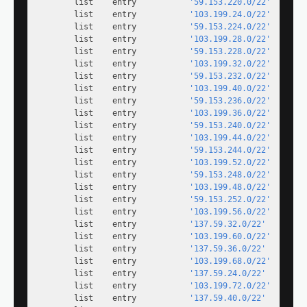
        list    entry           
'59.153.220.0/22'
        list    entry           
'103.199.24.0/22'
        list    entry           
'59.153.224.0/22'
        list    entry           
'103.199.28.0/22'
        list    entry           
'59.153.228.0/22'
        list    entry           
'103.199.32.0/22'
        list    entry           
'59.153.232.0/22'
        list    entry           
'103.199.40.0/22'
        list    entry           
'59.153.236.0/22'
        list    entry           
'103.199.36.0/22'
        list    entry           
'59.153.240.0/22'
        list    entry           
'103.199.44.0/22'
        list    entry           
'59.153.244.0/22'
        list    entry           
'103.199.52.0/22'
        list    entry           
'59.153.248.0/22'
        list    entry           
'103.199.48.0/22'
        list    entry           
'59.153.252.0/22'
        list    entry           
'103.199.56.0/22'
        list    entry           
'137.59.32.0/22'
        list    entry           
'103.199.60.0/22'
        list    entry           
'137.59.36.0/22'
        list    entry           
'103.199.68.0/22'
        list    entry           
'137.59.24.0/22'
        list    entry           
'103.199.72.0/22'
        list    entry           
'137.59.40.0/22'