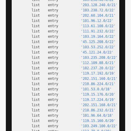
        list    entry           
'203.128.240.0/21'
        list    entry           
'103.238.72.0/22'
        list    entry           
'202.60.104.0/21'
        list    entry           
'101.96.12.0/22'
        list    entry           
'113.61.108.0/22'
        list    entry           
'111.91.232.0/22'
        list    entry           
'103.19.164.0/22'
        list    entry           
'45.125.208.0/22'
        list    entry           
'103.53.252.0/22'
        list    entry           
'45.121.24.0/22'
        list    entry           
'103.235.208.0/22'
        list    entry           
'112.109.88.0/21'
        list    entry           
'182.237.20.0/22'
        list    entry           
'119.17.192.0/19'
        list    entry           
'202.151.160.0/21'
        list    entry           
'210.86.224.0/21'
        list    entry           
'101.53.0.0/18'
        list    entry           
'119.15.176.0/20'
        list    entry           
'119.17.224.0/19'
        list    entry           
'202.151.168.0/21'
        list    entry           
'210.86.232.0/21'
        list    entry           
'101.96.64.0/18'
        list    entry           
'119.15.160.0/20'
        list    entry           
'103.249.100.0/22'