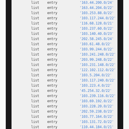
        list    entry           
'163.44.200.0/24'
        list    entry           
'163.44.204.0/22'
        list    entry           
'103.253.88.0/22'
        list    entry           
'103.117.244.0/22'
        list    entry           
'116.68.128.0/21'
        list    entry           
'103.237.60.0/22'
        list    entry           
'103.140.40.0/23'
        list    entry           
'202.58.245.0/24'
        list    entry           
'103.61.48.0/22'
        list    entry           
'103.99.244.0/22'
        list    entry           
'103.241.248.0/22'
        list    entry           
'203.99.248.0/22'
        list    entry           
'103.231.148.0/22'
        list    entry           
'122.102.112.0/22'
        list    entry           
'103.5.204.0/22'
        list    entry           
'103.117.240.0/22'
        list    entry           
'103.223.4.0/22'
        list    entry           
'45.254.32.0/22'
        list    entry           
'103.239.116.0/22'
        list    entry           
'103.69.192.0/22'
        list    entry           
'103.228.20.0/22'
        list    entry           
'202.59.238.0/23'
        list    entry           
'103.77.164.0/22'
        list    entry           
'103.131.72.0/22'
        list    entry           
'110.44.184.0/21'