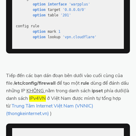
option
interface
'warpplus'
option
 target 
'0.0.0.0/0'
option
 table 
'201'
config rule

option
 mark 
1
option
 lookup 
'vpn.cloudflare'
Tiếp đến các bạn dán đoạn bên dưới vào cuối cùng của
file
/etc/config/firewall
để tạo một
rule
dùng để đánh dấu
những IP
KHÔNG
nằm trong danh sách
ipset
phía dưới(là
danh sách
IPv4VN
ở Việt Nam được mình tự tổng hợp
từ
Trung Tâm Internet Việt Nam (VNNIC)
(thongkeinternet.vn)
)