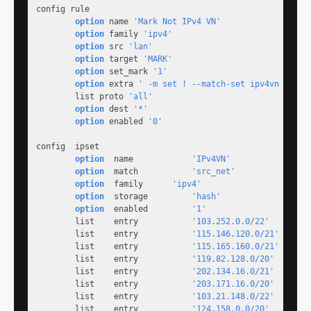
config rule

option
 name 
'Mark Not IPv4 VN'
option
 family 
'ipv4'
option
 src 
'lan'
option
 target 
'MARK'
option
 set_mark 
'1'
option
 extra 
' -m set ! --match-set ipv4vn dst'
        list proto 
'all'
option
 dest 
'*'
option
 enabled 
'0'
config  ipset

option
  name            
'IPv4VN'
option
  match           
'src_net'
option
	family			
'ipv4'
option
  storage         
'hash'
option
  enabled         
'1'
        list    entry           
'103.252.0.0/22'
        list    entry           
'115.146.120.0/21'
        list    entry           
'115.165.160.0/21'
        list    entry           
'119.82.128.0/20'
        list    entry           
'202.134.16.0/21'
        list    entry           
'203.171.16.0/20'
        list    entry           
'103.21.148.0/22'
        list    entry           
'124.158.0.0/20'